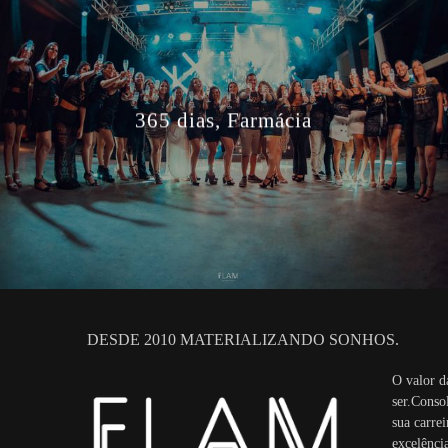
365 dias, Farmácia
DESDE 2010 MATERIALIZANDO SONHOS.
O valor d
ser.Conso
sua carre
excelência